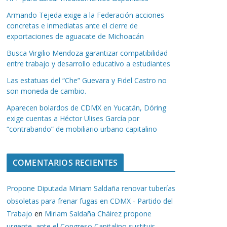
Armando Tejeda exige a la Federación acciones
concretas e inmediatas ante el cierre de
exportaciones de aguacate de Michoacán
Busca Virgilio Mendoza garantizar compatibilidad
entre trabajo y desarrollo educativo a estudiantes
Las estatuas del “Che” Guevara y Fidel Castro no
son moneda de cambio.
Aparecen bolardos de CDMX en Yucatán, Döring
exige cuentas a Héctor Ulises García por
“contrabando” de mobiliario urbano capitalino
COMENTARIOS RECIENTES
Propone Diputada Miriam Saldaña renovar tuberías
obsoletas para frenar fugas en CDMX - Partido del
Trabajo
en
Miriam Saldaña Cháirez propone
urgente, ante el Congreso Capitalino sustituir