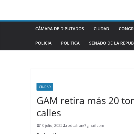
Saltar
al
contenido
CÁMARA DE DIPUTADOS
CIUDAD
CONGR
POLICÍA
POLÍTICA
SENADO DE LA REPÚB
CIUDAD
GAM retira más 20 ton
calles
10 julio, 2025
rodcafran@gmail.com