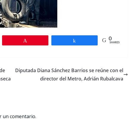
0
Pin
Share
SHARES
 de
Diputada Diana Sánchez Barrios se reúne con el
nseca
director del Metro, Adrián Rubalcava
r un comentario.