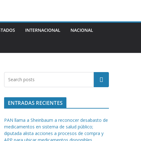
STADOS
INTERNACIONAL
NACIONAL
Buscar
ENTRADAS RECIENTES
PAN llama a Sheinbaum a reconocer desabasto de
medicamentos en sistema de salud público;
diputada alista acciones a procesos de compra y
APP para ubicar medicamentos disponibles