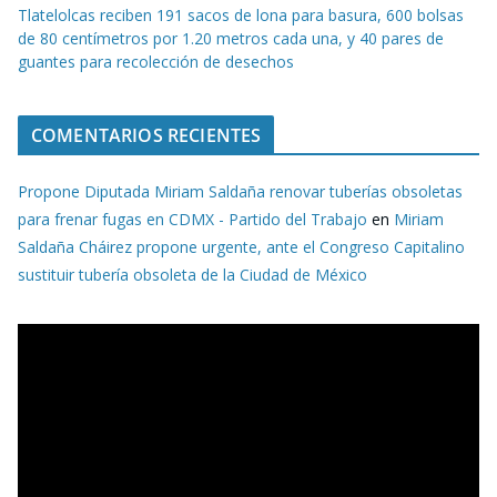
Tlatelolcas reciben 191 sacos de lona para basura, 600 bolsas
de 80 centímetros por 1.20 metros cada una, y 40 pares de
guantes para recolección de desechos
COMENTARIOS RECIENTES
Propone Diputada Miriam Saldaña renovar tuberías obsoletas
para frenar fugas en CDMX - Partido del Trabajo
en
Miriam
Saldaña Cháirez propone urgente, ante el Congreso Capitalino
sustituir tubería obsoleta de la Ciudad de México