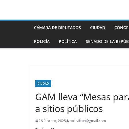
Saltar
al
contenido
CÁMARA DE DIPUTADOS
CIUDAD
CONGR
POLICÍA
POLÍTICA
SENADO DE LA REPÚB
CIUDAD
GAM lleva “Mesas para
a sitios públicos
26 febrero, 2025
rodcafran@gmail.com