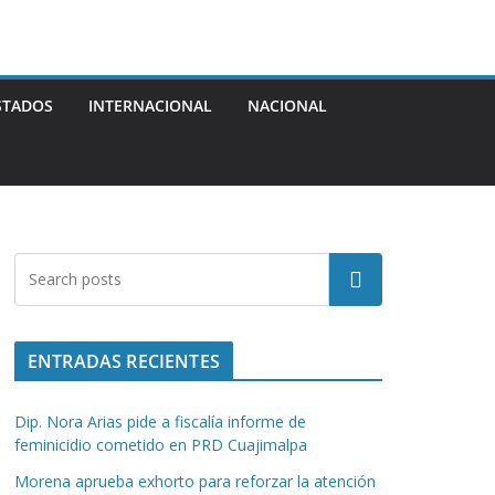
STADOS
INTERNACIONAL
NACIONAL
Buscar
ENTRADAS RECIENTES
Dip. Nora Arias pide a fiscalía informe de
feminicidio cometido en PRD Cuajimalpa
Morena aprueba exhorto para reforzar la atención