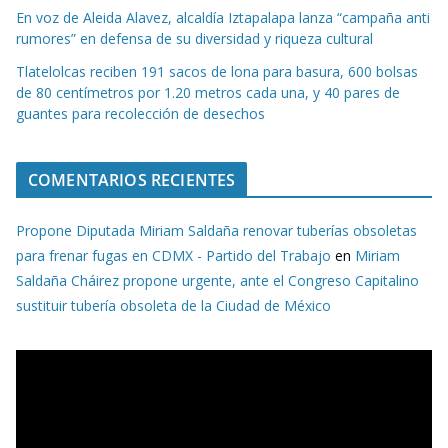
En voz de Aleida Alavez, alcaldía Iztapalapa lanza “campaña anti
rumores” en defensa de su diversidad y riqueza cultural
Tlatelolcas reciben 191 sacos de lona para basura, 600 bolsas
de 80 centímetros por 1.20 metros cada una, y 40 pares de
guantes para recolección de desechos
COMENTARIOS RECIENTES
Propone Diputada Miriam Saldaña renovar tuberías obsoletas
para frenar fugas en CDMX - Partido del Trabajo
en
Miriam
Saldaña Cháirez propone urgente, ante el Congreso Capitalino
sustituir tubería obsoleta de la Ciudad de México