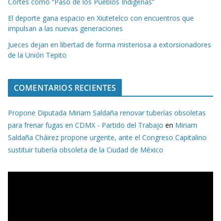
Cortés como “Paso de los Pueblos Indígenas”
El deporte gana espacio en Xiutetelco con encuentros que
impulsan a las nuevas generaciones
Jueces dejan en libertad de forma misteriosa a extorsionadores
de la Unión Tepito
COMENTARIOS RECIENTES
Propone Diputada Miriam Saldaña renovar tuberías obsoletas
para frenar fugas en CDMX - Partido del Trabajo
en
Miriam
Saldaña Cháirez propone urgente, ante el Congreso Capitalino
sustituir tubería obsoleta de la Ciudad de México