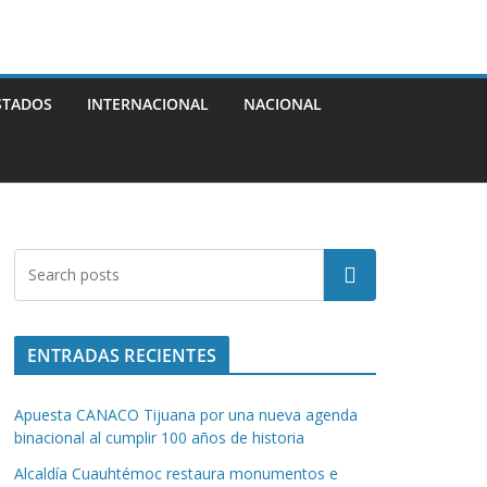
STADOS
INTERNACIONAL
NACIONAL
Buscar
ENTRADAS RECIENTES
Apuesta CANACO Tijuana por una nueva agenda
binacional al cumplir 100 años de historia
Alcaldía Cuauhtémoc restaura monumentos e