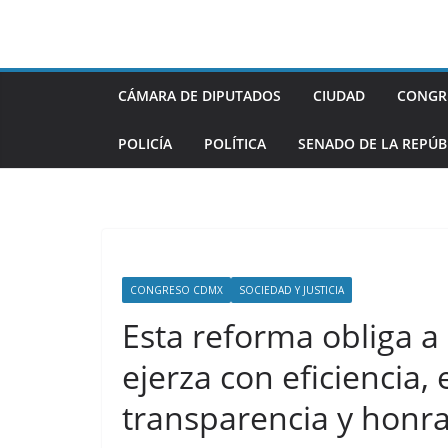
Saltar
al
contenido
CÁMARA DE DIPUTADOS
CIUDAD
CONGR
POLICÍA
POLÍTICA
SENADO DE LA REPÚB
CONGRESO CDMX
SOCIEDAD Y JUSTICIA
Esta reforma obliga a 
ejerza con eficiencia,
transparencia y honr