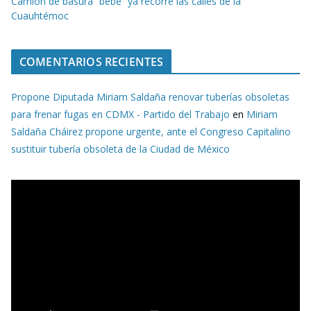
Camión de basura “bebé” ya recorre las calles de la
Cuauhtémoc
COMENTARIOS RECIENTES
Propone Diputada Miriam Saldaña renovar tuberías obsoletas
para frenar fugas en CDMX - Partido del Trabajo
en
Miriam
Saldaña Cháirez propone urgente, ante el Congreso Capitalino
sustituir tubería obsoleta de la Ciudad de México