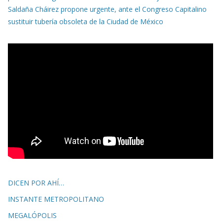
Saldaña Cháirez propone urgente, ante el Congreso Capitalino
sustituir tubería obsoleta de la Ciudad de México
DICEN POR AHÍ…
INSTANTE METROPOLITANO
MEGALÓPOLIS