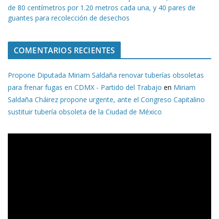
de 80 centímetros por 1.20 metros cada una, y 40 pares de
guantes para recolección de desechos
COMENTARIOS RECIENTES
Propone Diputada Miriam Saldaña renovar tuberías obsoletas
para frenar fugas en CDMX - Partido del Trabajo
en
Miriam
Saldaña Cháirez propone urgente, ante el Congreso Capitalino
sustituir tubería obsoleta de la Ciudad de México