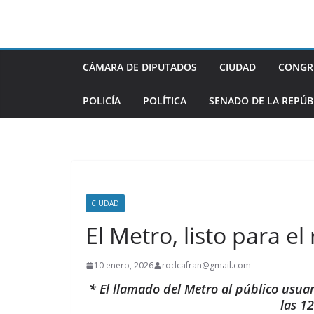
Saltar
al
contenido
CÁMARA DE DIPUTADOS
CIUDAD
CONGR
POLICÍA
POLÍTICA
SENADO DE LA REPÚB
CIUDAD
El Metro, listo para el
10 enero, 2026
rodcafran@gmail.com
* El llamado del Metro al público usua
las 12