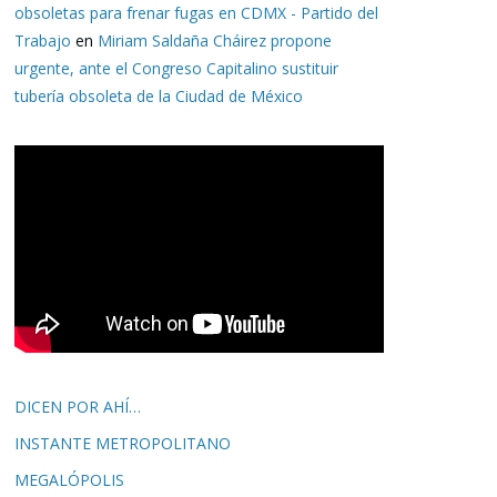
obsoletas para frenar fugas en CDMX - Partido del
Trabajo
en
Miriam Saldaña Cháirez propone
urgente, ante el Congreso Capitalino sustituir
tubería obsoleta de la Ciudad de México
DICEN POR AHÍ…
INSTANTE METROPOLITANO
MEGALÓPOLIS