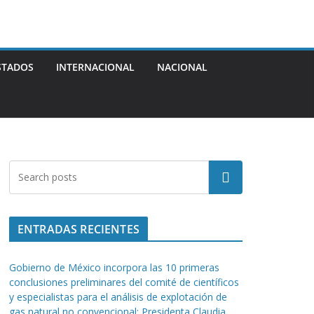
STADOS
INTERNACIONAL
NACIONAL
Buscar
ENTRADAS RECIENTES
Gobierno de México incorpora las 10 primeras
conclusiones preliminares del comité de científicos
y especialistas para el análisis de explotación de
gas natural no convencional: Presidenta Claudia