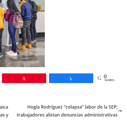
0
Pin
Share
SHARES
aica
Hogla Rodríguez “colapsa” labor de la SEP;
as y
trabajadores alistan denuncias administrativas