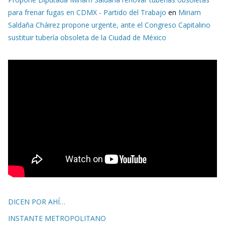
para frenar fugas en CDMX - Partido del Trabajo
en
Miriam
Saldaña Cháirez propone urgente, ante el Congreso Capitalino
sustituir tubería obsoleta de la Ciudad de México
DICEN POR AHÍ…
INSTANTE METROPOLITANO