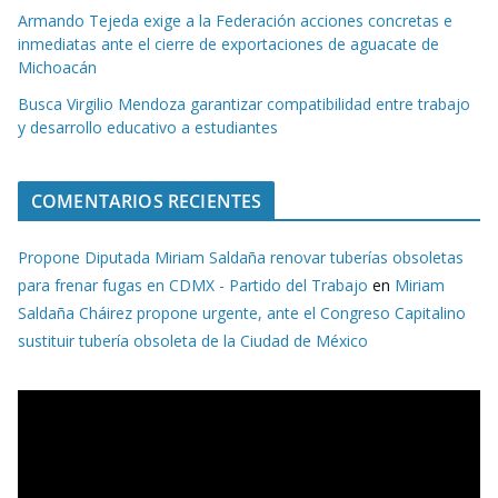
Armando Tejeda exige a la Federación acciones concretas e
inmediatas ante el cierre de exportaciones de aguacate de
Michoacán
Busca Virgilio Mendoza garantizar compatibilidad entre trabajo
y desarrollo educativo a estudiantes
COMENTARIOS RECIENTES
Propone Diputada Miriam Saldaña renovar tuberías obsoletas
para frenar fugas en CDMX - Partido del Trabajo
en
Miriam
Saldaña Cháirez propone urgente, ante el Congreso Capitalino
sustituir tubería obsoleta de la Ciudad de México