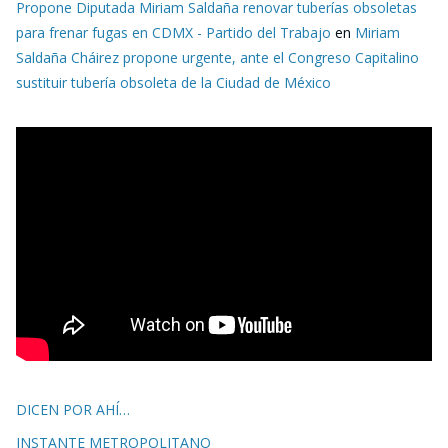
Propone Diputada Miriam Saldaña renovar tuberías obsoletas
para frenar fugas en CDMX - Partido del Trabajo
en
Miriam
Saldaña Cháirez propone urgente, ante el Congreso Capitalino
sustituir tubería obsoleta de la Ciudad de México
DICEN POR AHÍ…
INSTANTE METROPOLITANO