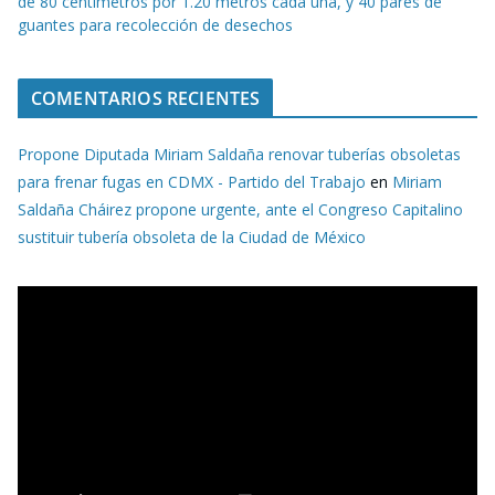
de 80 centímetros por 1.20 metros cada una, y 40 pares de
guantes para recolección de desechos
COMENTARIOS RECIENTES
Propone Diputada Miriam Saldaña renovar tuberías obsoletas
para frenar fugas en CDMX - Partido del Trabajo
en
Miriam
Saldaña Cháirez propone urgente, ante el Congreso Capitalino
sustituir tubería obsoleta de la Ciudad de México