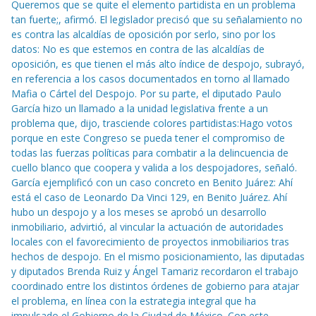
Queremos que se quite el elemento partidista en un problema
tan fuerte;, afirmó. El legislador precisó que su señalamiento no
es contra las alcaldías de oposición por serlo, sino por los
datos: No es que estemos en contra de las alcaldías de
oposición, es que tienen el más alto índice de despojo, subrayó,
en referencia a los casos documentados en torno al llamado
Mafia o Cártel del Despojo. Por su parte, el diputado Paulo
García hizo un llamado a la unidad legislativa frente a un
problema que, dijo, trasciende colores partidistas:Hago votos
porque en este Congreso se pueda tener el compromiso de
todas las fuerzas políticas para combatir a la delincuencia de
cuello blanco que coopera y valida a los despojadores, señaló.
García ejemplificó con un caso concreto en Benito Juárez: Ahí
está el caso de Leonardo Da Vinci 129, en Benito Juárez. Ahí
hubo un despojo y a los meses se aprobó un desarrollo
inmobiliario, advirtió, al vincular la actuación de autoridades
locales con el favorecimiento de proyectos inmobiliarios tras
hechos de despojo. En el mismo posicionamiento, las diputadas
y diputados Brenda Ruiz y Ángel Tamariz recordaron el trabajo
coordinado entre los distintos órdenes de gobierno para atajar
el problema, en línea con la estrategia integral que ha
impulsado el Gobierno de la Ciudad de México. Con este