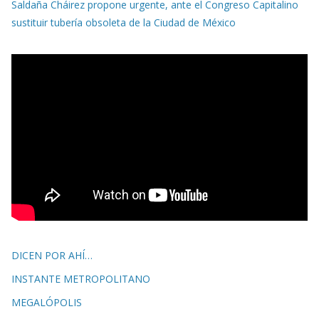
Saldaña Cháirez propone urgente, ante el Congreso Capitalino
sustituir tubería obsoleta de la Ciudad de México
DICEN POR AHÍ…
INSTANTE METROPOLITANO
MEGALÓPOLIS