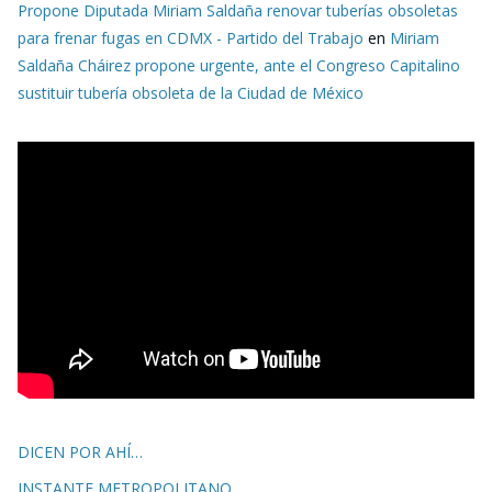
Propone Diputada Miriam Saldaña renovar tuberías obsoletas
para frenar fugas en CDMX - Partido del Trabajo
en
Miriam
Saldaña Cháirez propone urgente, ante el Congreso Capitalino
sustituir tubería obsoleta de la Ciudad de México
DICEN POR AHÍ…
INSTANTE METROPOLITANO