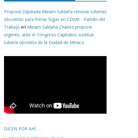
Propone Diputada Miriam Saldaña renovar tuberías
obsoletas para frenar fugas en CDMX - Partido del
Trabajo
en
Miriam Saldaña Cháirez propone
urgente, ante el Congreso Capitalino sustituir
tubería obsoleta de la Ciudad de México
DICEN POR AHÍ…