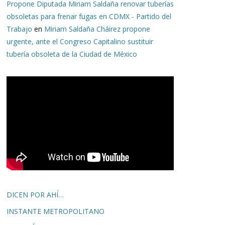
Propone Diputada Miriam Saldaña renovar tuberías
obsoletas para frenar fugas en CDMX - Partido del
Trabajo
en
Miriam Saldaña Cháirez propone
urgente, ante el Congreso Capitalino sustituir
tubería obsoleta de la Ciudad de México
DICEN POR AHÍ…
INSTANTE METROPOLITANO