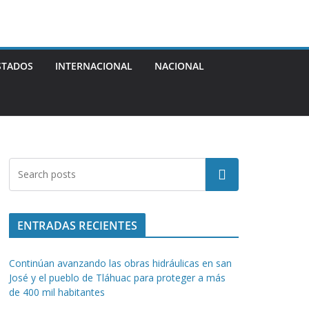
STADOS
INTERNACIONAL
NACIONAL
Buscar
ENTRADAS RECIENTES
Continúan avanzando las obras hidráulicas en san
José y el pueblo de Tláhuac para proteger a más
de 400 mil habitantes