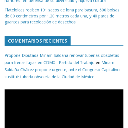
rumores” en defensa de su diversidad y riqueza cultural
Tlatelolcas reciben 191 sacos de lona para basura, 600 bolsas
de 80 centímetros por 1.20 metros cada una, y 40 pares de
guantes para recolección de desechos
COMENTARIOS RECIENTES
Propone Diputada Miriam Saldaña renovar tuberías obsoletas
para frenar fugas en CDMX - Partido del Trabajo
en
Miriam
Saldaña Cháirez propone urgente, ante el Congreso Capitalino
sustituir tubería obsoleta de la Ciudad de México