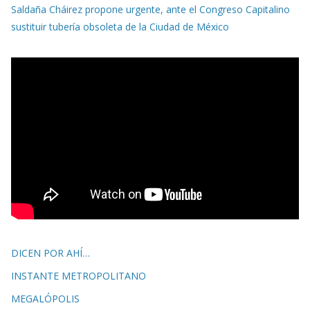
Saldaña Cháirez propone urgente, ante el Congreso Capitalino
sustituir tubería obsoleta de la Ciudad de México
DICEN POR AHÍ…
INSTANTE METROPOLITANO
MEGALÓPOLIS