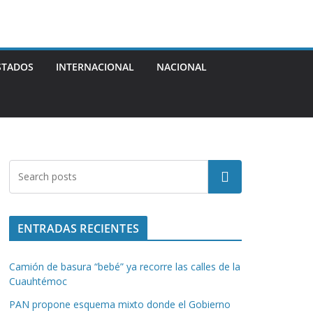
STADOS
INTERNACIONAL
NACIONAL
Buscar
ENTRADAS RECIENTES
Camión de basura “bebé” ya recorre las calles de la
Cuauhtémoc
PAN propone esquema mixto donde el Gobierno