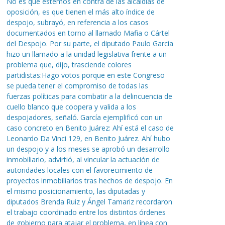
No es que estemos en contra de las alcaldías de
oposición, es que tienen el más alto índice de
despojo, subrayó, en referencia a los casos
documentados en torno al llamado Mafia o Cártel
del Despojo. Por su parte, el diputado Paulo García
hizo un llamado a la unidad legislativa frente a un
problema que, dijo, trasciende colores
partidistas:Hago votos porque en este Congreso
se pueda tener el compromiso de todas las
fuerzas políticas para combatir a la delincuencia de
cuello blanco que coopera y valida a los
despojadores, señaló. García ejemplificó con un
caso concreto en Benito Juárez: Ahí está el caso de
Leonardo Da Vinci 129, en Benito Juárez. Ahí hubo
un despojo y a los meses se aprobó un desarrollo
inmobiliario, advirtió, al vincular la actuación de
autoridades locales con el favorecimiento de
proyectos inmobiliarios tras hechos de despojo. En
el mismo posicionamiento, las diputadas y
diputados Brenda Ruiz y Ángel Tamariz recordaron
el trabajo coordinado entre los distintos órdenes
de gobierno para atajar el problema, en línea con