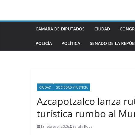
Saltar
al
contenido
CÁMARA DE DIPUTADOS
CIUDAD
CONGR
POLICÍA
POLÍTICA
SENADO DE LA REPÚB
CIUDAD
SOCIEDAD Y JUSTICIA
Azcapotzalco lanza ru
turística rumbo al Mu
13 febrero, 2026
Sarahi Roca