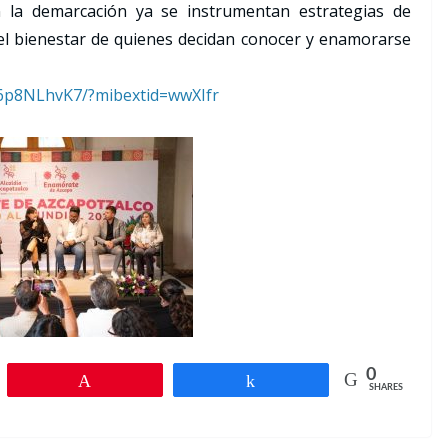
 la demarcación ya se instrumentan estrategias de
 el bienestar de quienes decidan conocer y enamorarse
6p8NLhvK7/?
mibextid=wwXIfr
0
Pin
Share
SHARES