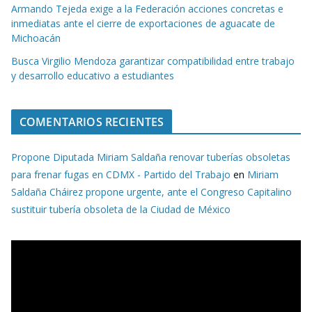
Armando Tejeda exige a la Federación acciones concretas e
inmediatas ante el cierre de exportaciones de aguacate de
Michoacán
Busca Virgilio Mendoza garantizar compatibilidad entre trabajo
y desarrollo educativo a estudiantes
COMENTARIOS RECIENTES
Propone Diputada Miriam Saldaña renovar tuberías obsoletas
para frenar fugas en CDMX - Partido del Trabajo
en
Miriam
Saldaña Cháirez propone urgente, ante el Congreso Capitalino
sustituir tubería obsoleta de la Ciudad de México