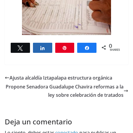
0
Tweet
Share
Pin
Share
SHARES
Ajusta alcaldía Iztapalapa estructura orgánica
Propone Senadora Guadalupe Chavira reformas a la
ley sobre celebración de tratados
Deja un comentario
Lo siento, debes estar
conectado
para publicar un