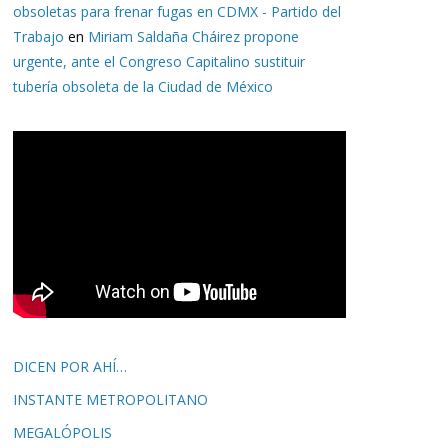
obsoletas para frenar fugas en CDMX - Partido del
Trabajo
en
Miriam Saldaña Cháirez propone
urgente, ante el Congreso Capitalino sustituir
tubería obsoleta de la Ciudad de México
DICEN POR AHÍ…
INSTANTE METROPOLITANO
MEGALÓPOLIS