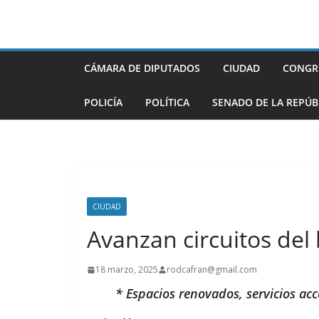
Saltar
al
contenido
CÁMARA DE DIPUTADOS
CIUDAD
CONGR
POLICÍA
POLÍTICA
SENADO DE LA REPÚB
CIUDAD
Avanzan circuitos del 
18 marzo, 2025
rodcafran@gmail.com
* Espacios renovados, servicios a