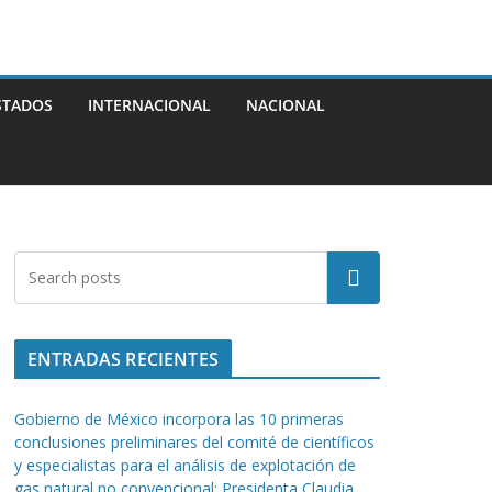
STADOS
INTERNACIONAL
NACIONAL
Buscar
ENTRADAS RECIENTES
Gobierno de México incorpora las 10 primeras
conclusiones preliminares del comité de científicos
y especialistas para el análisis de explotación de
gas natural no convencional: Presidenta Claudia