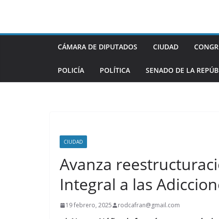
Saltar
al
contenido
CÁMARA DE DIPUTADOS
CIUDAD
CONGR
POLICÍA
POLÍTICA
SENADO DE LA REPÚB
CIUDAD
Avanza reestructuraci
Integral a las Adiccio
19 febrero, 2025
rodcafran@gmail.com