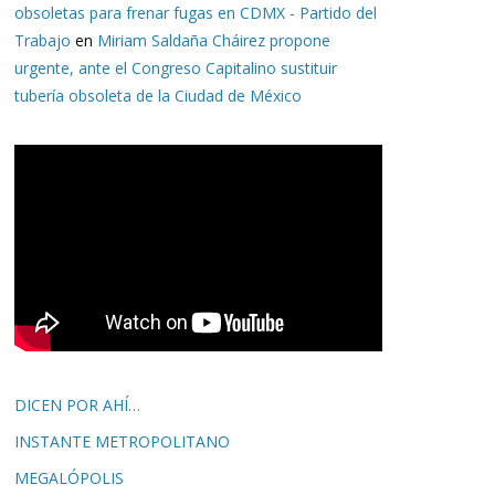
obsoletas para frenar fugas en CDMX - Partido del
Trabajo
en
Miriam Saldaña Cháirez propone
urgente, ante el Congreso Capitalino sustituir
tubería obsoleta de la Ciudad de México
DICEN POR AHÍ…
INSTANTE METROPOLITANO
MEGALÓPOLIS