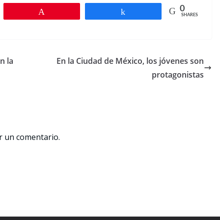
0
Pin
Share
SHARES
n la
En la Ciudad de México, los jóvenes son
protagonistas
r un comentario.