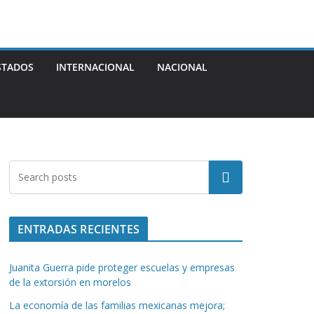
STADOS
INTERNACIONAL
NACIONAL
Buscar
ENTRADAS RECIENTES
Juanita Guerra pide proteger escuelas y empresas
de la extorsión en morelos
La economía de las familias mexicanas mejora;