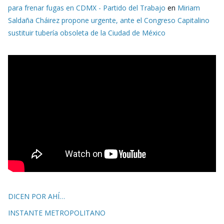
para frenar fugas en CDMX - Partido del Trabajo
en
Miriam
Saldaña Cháirez propone urgente, ante el Congreso Capitalino
sustituir tubería obsoleta de la Ciudad de México
DICEN POR AHÍ…
INSTANTE METROPOLITANO