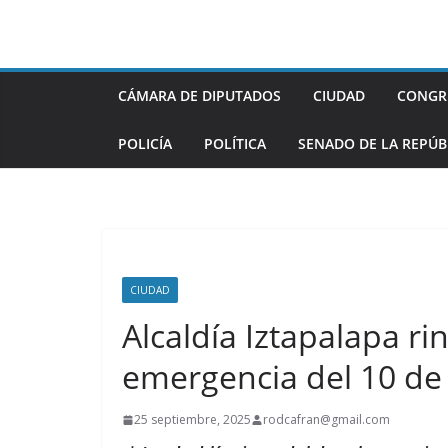
Saltar
al
contenido
CÁMARA DE DIPUTADOS
CIUDAD
CONGR
POLICÍA
POLÍTICA
SENADO DE LA REPÚB
CIUDAD
Alcaldía Iztapalapa r
emergencia del 10 de
25 septiembre, 2025
rodcafran@gmail.com