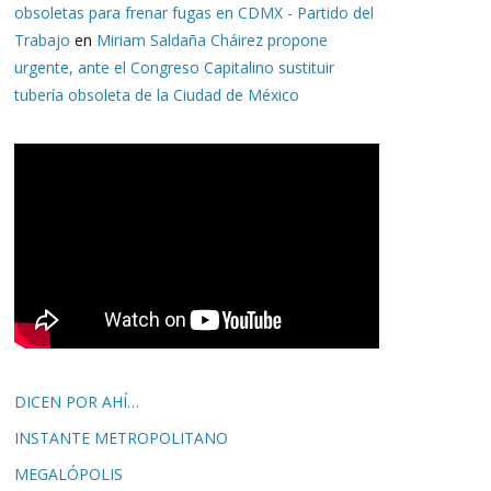
obsoletas para frenar fugas en CDMX - Partido del
Trabajo
en
Miriam Saldaña Cháirez propone
urgente, ante el Congreso Capitalino sustituir
tubería obsoleta de la Ciudad de México
DICEN POR AHÍ…
INSTANTE METROPOLITANO
MEGALÓPOLIS