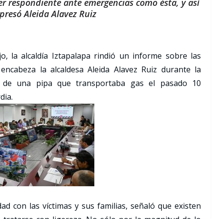
mer respondiente ante emergencias como ésta, y así
xpresó Aleida Alavez Ruiz
, la alcaldía Iztapalapa rindió un informe sobre las
encabeza la alcaldesa Aleida Alavez Ruiz durante la
n de una pipa que transportaba gas el pasado 10
dia.
dad con las víctimas y sus familias, señaló que existen