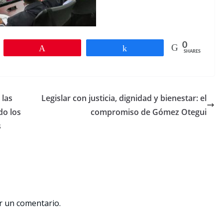
0
Pin
Share
SHARES
 las
Legislar con justicia, dignidad y bienestar: el
do los
compromiso de Gómez Otegui
s
r un comentario.