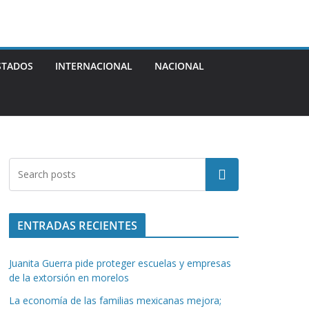
STADOS
INTERNACIONAL
NACIONAL
Buscar
ENTRADAS RECIENTES
Juanita Guerra pide proteger escuelas y empresas
de la extorsión en morelos
La economía de las familias mexicanas mejora;