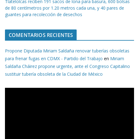
Tlatelolcas reciben 191 sacos de lona para basura, 600 bolsas
de 80 centímetros por 1.20 metros cada una, y 40 pares de
guantes para recolección de desechos
COMENTARIOS RECIENTES
Propone Diputada Miriam Saldaña renovar tuberías obsoletas
para frenar fugas en CDMX - Partido del Trabajo
en
Miriam
Saldaña Cháirez propone urgente, ante el Congreso Capitalino
sustituir tubería obsoleta de la Ciudad de México