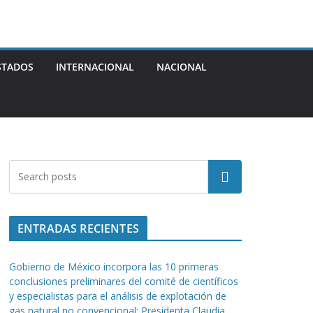
STADOS
INTERNACIONAL
NACIONAL
Buscar
ENTRADAS RECIENTES
Gobierno de México incorpora las 10 primeras
conclusiones preliminares del comité de científicos
y especialistas para el análisis de explotación de
gas natural no convencional: Presidenta Claudia