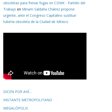
obsoletas para frenar fugas en CDMX - Partido del
Trabajo
en
Miriam Saldaña Cháirez propone
urgente, ante el Congreso Capitalino sustituir
tubería obsoleta de la Ciudad de México
DICEN POR AHÍ…
INSTANTE METROPOLITANO
MEGALÓPOLIS