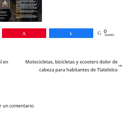
0
Pin
Share
SHARES
l en
Motocicletas, bicicletas y scooters dolor de
cabeza para habitantes de Tlatelolco
r un comentario.