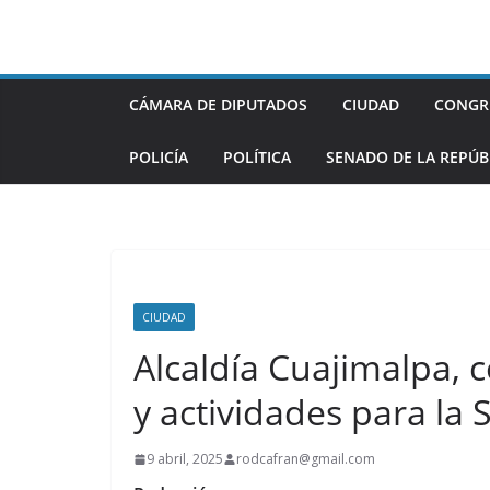
Saltar
al
contenido
CÁMARA DE DIPUTADOS
CIUDAD
CONGR
POLICÍA
POLÍTICA
SENADO DE LA REPÚB
CIUDAD
Alcaldía Cuajimalpa, 
y actividades para la
9 abril, 2025
rodcafran@gmail.com