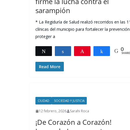
firme la lucha contra el
sarampión
* La Regiduría de Salud realizó recorridos en las 1
clínicas del municipio para fortalecer la prevención
proteger a
0
Tweet
Share
Pin
Share
SHARE
Read More
CIUDAD
SOCIEDAD Y JUSTICIA
12 febrero, 2026
Sarahi Roca
¡De Corazón a Corazón!