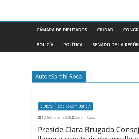
Saltar
al
contenido
CÁMARA DE DIPUTADOS
CIUDAD
CONGR
POLICÍA
POLÍTICA
SENADO DE LA REPÚB
Autor:
Sarahi Roca
CIUDAD
SOCIEDAD Y JUSTICIA
12 febrero, 2026
Sarahi Roca
Preside Clara Brugada Consej
llama a construir desarrollo