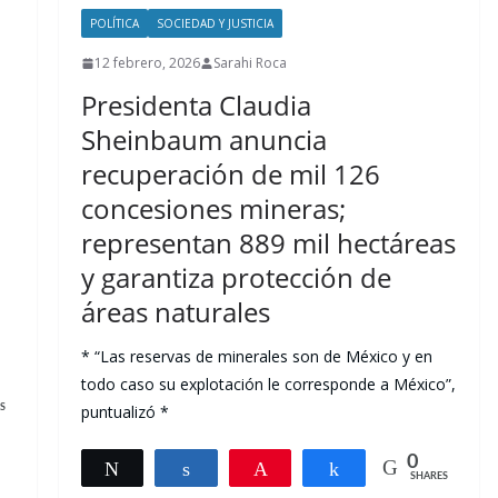
POLÍTICA
SOCIEDAD Y JUSTICIA
12 febrero, 2026
Sarahi Roca
Presidenta Claudia
Sheinbaum anuncia
recuperación de mil 126
concesiones mineras;
representan 889 mil hectáreas
y garantiza protección de
áreas naturales
* “Las reservas de minerales son de México y en
todo caso su explotación le corresponde a México”,
puntualizó *
S
0
Tweet
Share
Pin
Share
SHARES