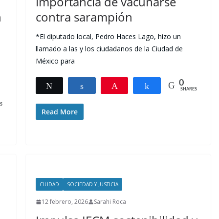
importancia de vacunarse
n
contra sarampión
*El diputado local, Pedro Haces Lago, hizo un
llamado a las y los ciudadanos de la Ciudad de
México para
0
Tweet
Share
Pin
Share
SHARES
S
Read More
CIUDAD
SOCIEDAD Y JUSTICIA
12 febrero, 2026
Sarahi Roca