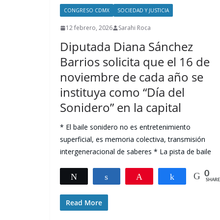
CONGRESO CDMX
SOCIEDAD Y JUSTICIA
12 febrero, 2026
Sarahi Roca
Diputada Diana Sánchez
Barrios solicita que el 16 de
noviembre de cada año se
instituya como “Día del
Sonidero” en la capital
* El baile sonidero no es entretenimiento
superficial, es memoria colectiva, transmisión
intergeneracional de saberes * La pista de baile
0
Tweet
Share
Pin
Share
SHARE
Read More