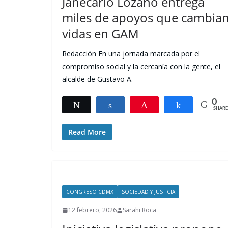
Janecarlo Lozano entrega
miles de apoyos que cambia
vidas en GAM
Redacción En una jornada marcada por el
compromiso social y la cercanía con la gente, el
alcalde de Gustavo A.
0
Tweet
Share
Pin
Share
SHARE
Read More
CONGRESO CDMX
SOCIEDAD Y JUSTICIA
12 febrero, 2026
Sarahi Roca