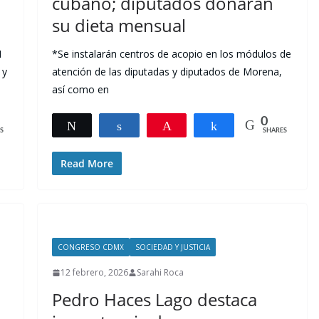
cubano; diputados donarán
su dieta mensual
1
*Se instalarán centros de acopio en los módulos de
 y
atención de las diputadas y diputados de Morena,
así como en
0
Tweet
Share
Pin
Share
S
SHARES
Read More
CONGRESO CDMX
SOCIEDAD Y JUSTICIA
12 febrero, 2026
Sarahi Roca
Pedro Haces Lago destaca