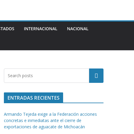
STADOS
INTERNACIONAL
NACIONAL
Buscar
ENTRADAS RECIENTES
Armando Tejeda exige a la Federación acciones
concretas e inmediatas ante el cierre de
exportaciones de aguacate de Michoacán