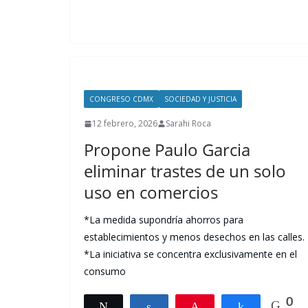
CONGRESO CDMX
SOCIEDAD Y JUSTICIA
12 febrero, 2026
Sarahi Roca
Propone Paulo Garcia
eliminar trastes de un solo
uso en comercios
*La medida supondría ahorros para
establecimientos y menos desechos en las calles.
*La iniciativa se concentra exclusivamente en el
consumo
0
Tweet
Share
Pin
Share